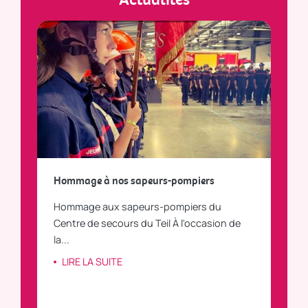
a
Hommage à nos sapeurs-pompiers
Tout
Hommage aux sapeurs-pompiers du
Vous
C
Centre de secours du Teil À l'occasion de
vous
la...
LI
LIRE LA SUITE