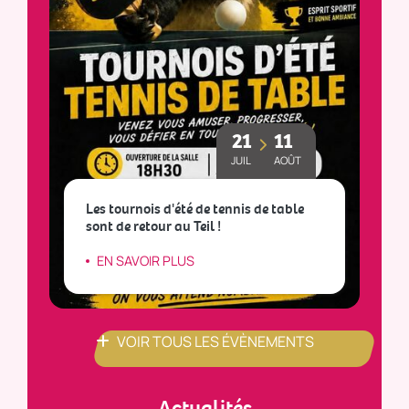
21
11
JUIL
AOÛT
Les tournois d'été de tennis de table
sont de retour au Teil !
L
EN SAVOIR PLUS
VOIR TOUS LES ÉVÈNEMENTS
Actualités