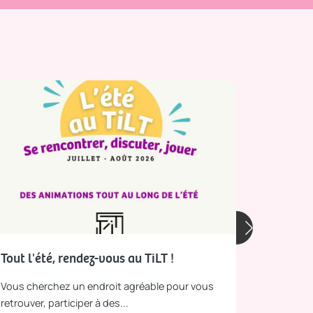
Tout l'été, rendez-vous au TiLT !
Les Nave
plage !
Vous cherchez un endroit agréable pour vous
Du dimanch
retrouver, participer à des...