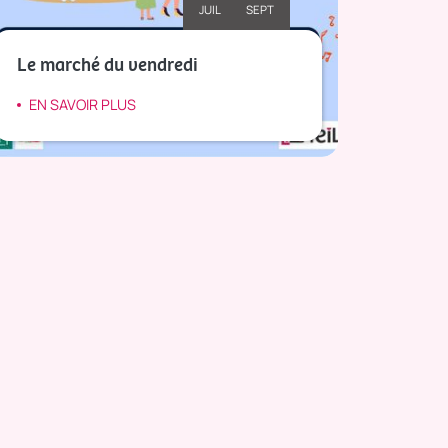
JUIL
SEPT
Le marché du vendredi
Des at
EN SAVOIR PLUS
EN S