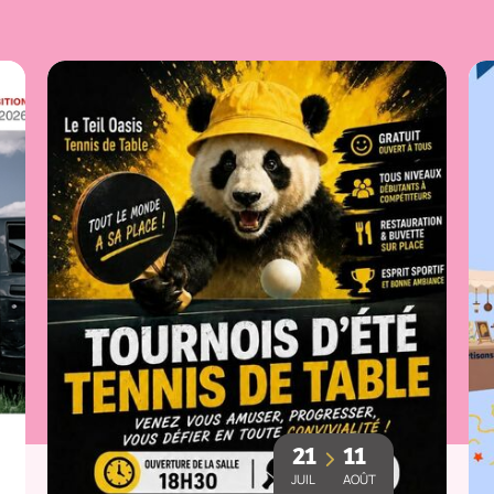
21
11
JUIL
AOÛT