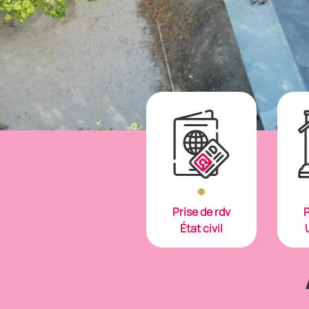
Prise de rdv
P
État civil