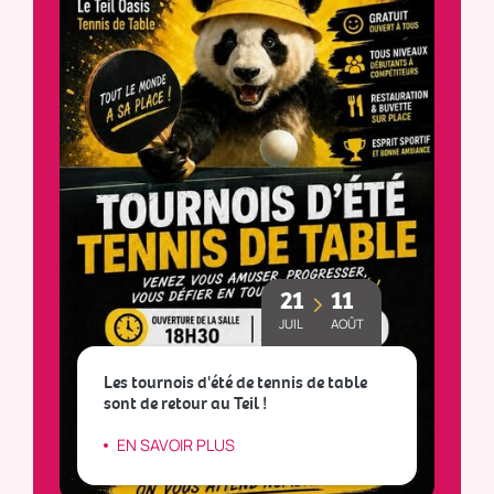
21
11
JUIL
AOÛT
Les tournois d'été de tennis de table
sont de retour au Teil !
L
EN SAVOIR PLUS