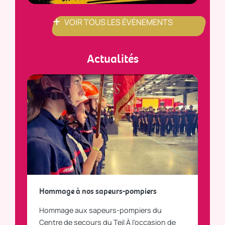
VOIR TOUS LES ÉVÈNEMENTS
Actualités
a
Hommage à nos sapeurs-pompiers
Tout
Hommage aux sapeurs-pompiers du
Vous
C
Centre de secours du Teil À l'occasion de
vous