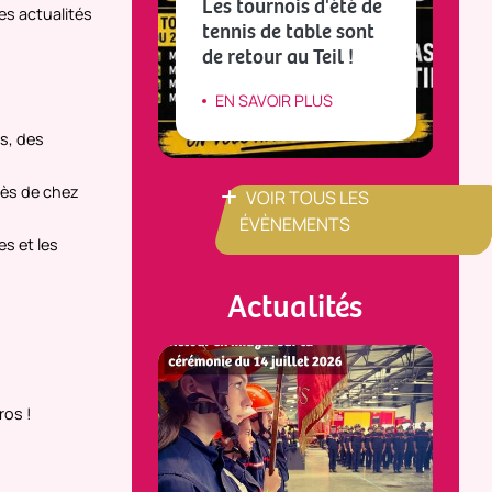
Les tournois d'été de
es actualités
CE(S)
tennis de table sont
L
RAPHIE
de retour au Teil !
v
IR PLUS
EN SAVOIR PLUS
s, des
rès de chez
VOIR TOUS LES
ÉVÈNEMENTS
es et les
Actualités
ros !