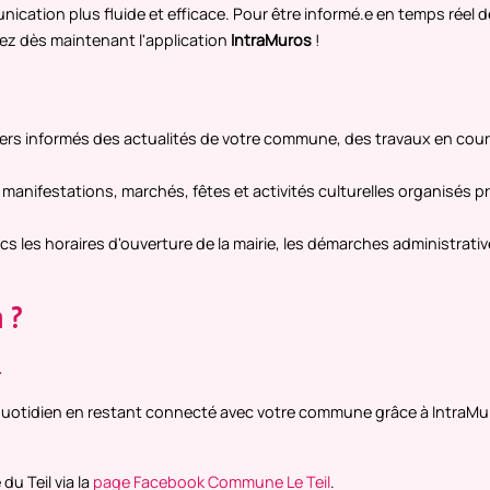
Festival
ication plus fluide et efficace. Pour être informé.e en temps réel d
PRESEN
gez dès maintenant l'application
IntraMuros
!
PHOTOG
EN SAVO
iers informés des actualités de votre commune, des travaux en cour
manifestations, marchés, fêtes et activités culturelles organisés p
cs les horaires d'ouverture de la mairie, les démarches administrativ
 ?
.
quotidien en restant connecté avec votre commune grâce à IntraMu
u Teil via la
page Facebook Commune Le Teil
.