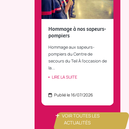
fait le bilan et
Hommage à nos sapeurs-
Tou
 la parole
pompiers
TiLT
anvier 2025, le
Hommage aux sapeurs-
Vous
C Bus dessert
pompiers du Centre de
agré
le...
secours du Teil À l'occasion de
part
la...
ITE
LI
LIRE LA SUITE
 22/07/2026
Publié le 16/07/2026
P
VOIR TOUTES LES
ACTUALITÉS