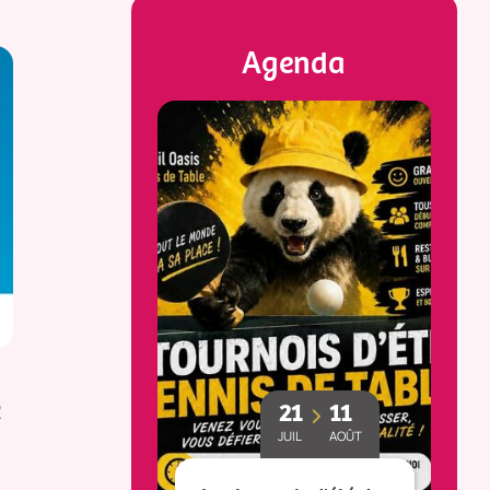
Agenda
e
23
25
21
11
MAI
OCT
JUIL
AOÛT