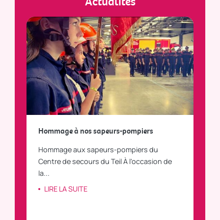
Actualités
a
Hommage à nos sapeurs-pompiers
Tout
Hommage aux sapeurs-pompiers du
Vous
C
Centre de secours du Teil À l'occasion de
vous
la...
LI
LIRE LA SUITE