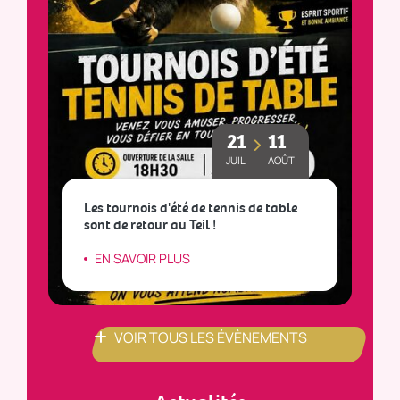
21
11
JUIL
AOÛT
Les tournois d'été de tennis de table
sont de retour au Teil !
L
EN SAVOIR PLUS
VOIR TOUS LES ÉVÈNEMENTS