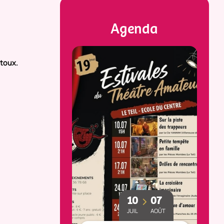
Agenda
ntoux.
23
25
10
07
MAI
OCT
JUIL
AOÛT