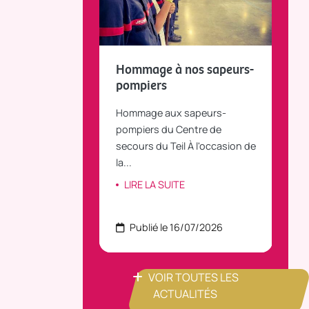
fait le bilan et
Hommage à nos sapeurs-
Tou
 la parole
pompiers
TiLT
anvier 2025, le
Hommage aux sapeurs-
Vous
C Bus dessert
pompiers du Centre de
agré
le...
secours du Teil À l'occasion de
part
la...
ITE
LI
LIRE LA SUITE
 22/07/2026
Publié le 16/07/2026
P
VOIR TOUTES LES
ACTUALITÉS