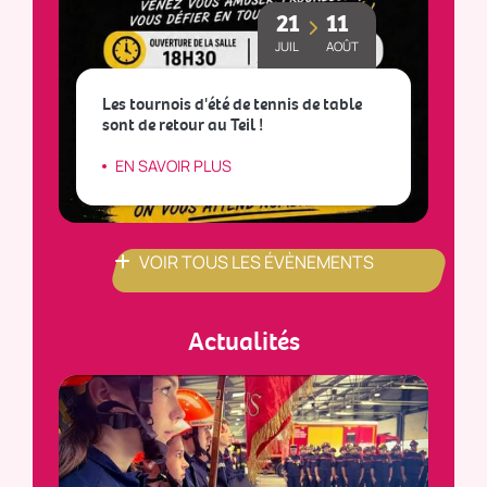
21
11
JUIL
AOÛT
Les tournois d'été de tennis de table
sont de retour au Teil !
L
EN SAVOIR PLUS
VOIR TOUS LES ÉVÈNEMENTS
Actualités