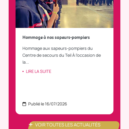
a
Hommage à nos sapeurs-pompiers
Tout
Hommage aux sapeurs-pompiers du
Vous
C
Centre de secours du Teil À l'occasion de
vous
la...
LI
LIRE LA SUITE
Publié le 16/07/2026
P
VOIR TOUTES LES ACTUALITÉS