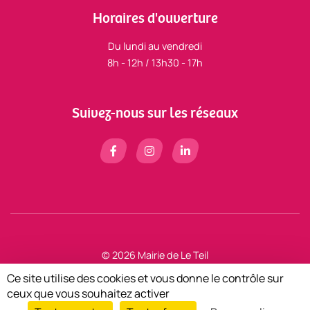
Horaires d'ouverture
Du lundi au vendredi
8h - 12h / 13h30 - 17h
Suivez-nous sur les réseaux
© 2026 Mairie de Le Teil
Mentions légales
Ce site utilise des cookies et vous donne le contrôle sur
Zéfyx
création de sites internet à Aubenas en Ardèche
ceux que vous souhaitez activer