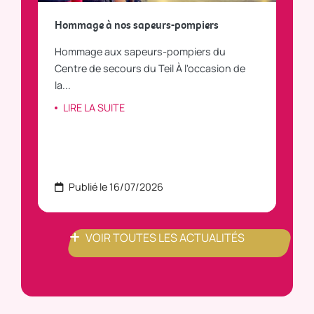
a
Hommage à nos sapeurs-pompiers
Tout
Hommage aux sapeurs-pompiers du
Vous
C
Centre de secours du Teil À l'occasion de
vous
la...
LI
LIRE LA SUITE
Publié le 16/07/2026
P
VOIR TOUTES LES ACTUALITÉS