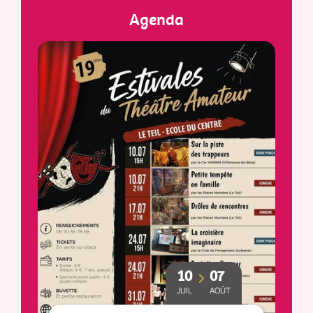
Agenda
10
07
JUIL
AOÛT