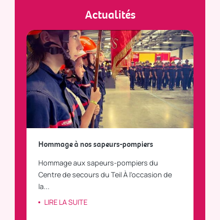
Actualités
a
Hommage à nos sapeurs-pompiers
Tout
Hommage aux sapeurs-pompiers du
Vous
C
Centre de secours du Teil À l'occasion de
vous
la...
LI
LIRE LA SUITE