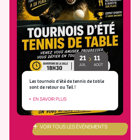
21
11
JUIL
AOÛT
Les tournois d'été de tennis de table
sont de retour au Teil !
L
EN SAVOIR PLUS
VOIR TOUS LES ÉVÈNEMENTS