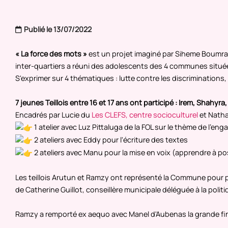
Publié le 13/07/2022
« La force des mots »
est un projet imaginé par Siheme Boumrah,
inter-quartiers a réuni des adolescents des 4 communes situées e
S'exprimer sur 4 thématiques : lutte contre les discriminatio
7 jeunes Teillois entre 16 et 17 ans ont participé : Irem, Shahy
Encadrés par Lucie du
Les CLEFS, centre socioculturel
et Natha
1 atelier avec Luz Pittaluga de la FOL sur le thème de l'e
2 ateliers avec Eddy pour l'écriture des textes
2 ateliers avec Manu pour la mise en voix (apprendre à pos
Les teillois Arutun et Ramzy ont représenté la Commune pour pré
de Catherine Guillot, conseillère municipale déléguée à la politiqu
Ramzy a remporté ex aequo avec Manel d'Aubenas la grande fina