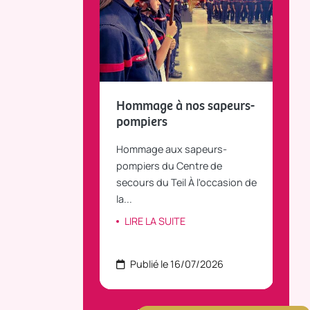
fait le bilan et
Hommage à nos sapeurs-
Tou
 la parole
pompiers
TiLT
anvier 2025, le
Hommage aux sapeurs-
Vous
C Bus dessert
pompiers du Centre de
agré
le...
secours du Teil À l'occasion de
part
la...
ITE
LI
LIRE LA SUITE
 22/07/2026
Publié le 16/07/2026
P