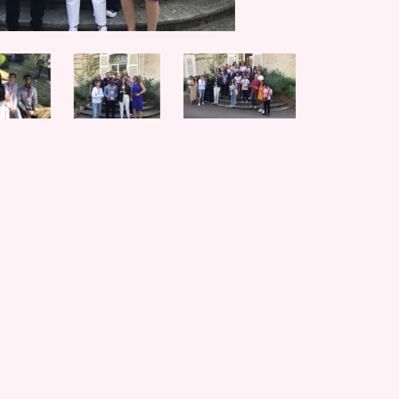
M'ARC Bus 
vous donne
Depuis le 6 j
réseau M'AR
gratuitement 
LIRE LA SU
Publié le