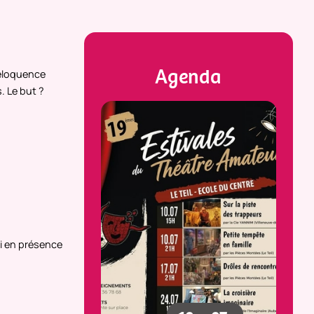
Agenda
’éloquence
. Le but ?
di en présence
23
25