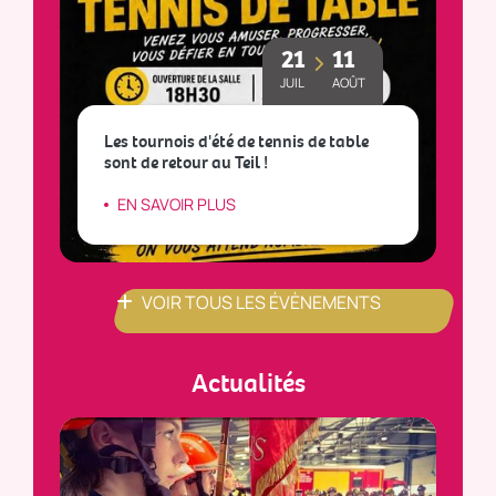
21
11
JUIL
AOÛT
Les tournois d'été de tennis de table
sont de retour au Teil !
L
EN SAVOIR PLUS
VOIR TOUS LES ÉVÈNEMENTS
Actualités