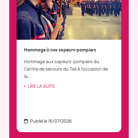
a
Hommage à nos sapeurs-pompiers
Tout
Hommage aux sapeurs-pompiers du
Vous
C
Centre de secours du Teil À l'occasion de
vous
la...
LI
LIRE LA SUITE
Publié le 16/07/2026
P