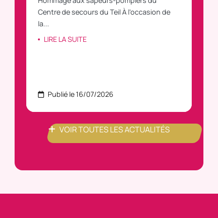
Hommage aux sapeurs-pompiers du
Vous
C
Centre de secours du Teil À l'occasion de
vous
la...
LI
LIRE LA SUITE
Publié le 16/07/2026
P
VOIR TOUTES LES ACTUALITÉS