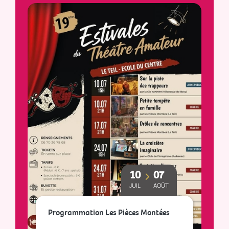
10
07
JUIL
AOÛT
Le
Programmation Les Pièces Montées
so