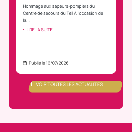
Hommage aux sapeurs-pompiers du
Vous
C
Centre de secours du Teil À l'occasion de
vous
la...
LI
LIRE LA SUITE
Publié le 16/07/2026
P
VOIR TOUTES LES ACTUALITÉS