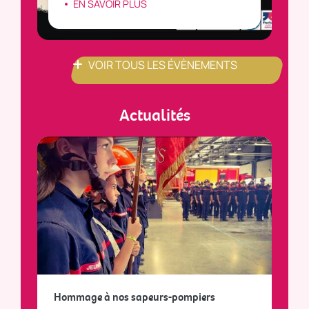
EN SAVOIR PLUS
VOIR TOUS LES ÉVÈNEMENTS
Actualités
a
Hommage à nos sapeurs-pompiers
Tout