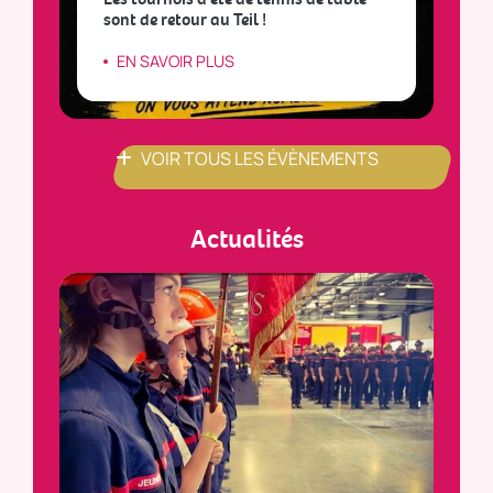
sont de retour au Teil !
L
EN SAVOIR PLUS
VOIR TOUS LES ÉVÈNEMENTS
Actualités