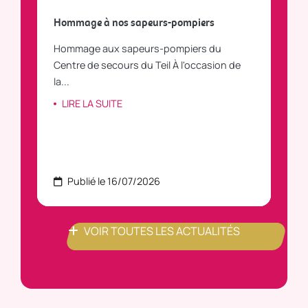
a
Hommage à nos sapeurs-pompiers
Tout
Hommage aux sapeurs-pompiers du
Vous
C
Centre de secours du Teil À l'occasion de
vous
la...
LI
LIRE LA SUITE
Publié le 16/07/2026
P
VOIR TOUTES LES ACTUALITÉS