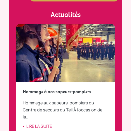
Actualités
a
Hommage à nos sapeurs-pompiers
Tout
Hommage aux sapeurs-pompiers du
Vous
C
Centre de secours du Teil À l'occasion de
vous
la...
LI
LIRE LA SUITE