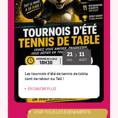
21
11
JUIL
AOÛT
Les tournois d'été de tennis de table
sont de retour au Teil !
L
EN SAVOIR PLUS
VOIR TOUS LES ÉVÈNEMENTS