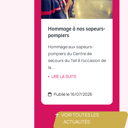
fait le bilan et
Hommage à nos sapeurs-
Tou
 la parole
pompiers
TiLT
anvier 2025, le
Hommage aux sapeurs-
Vous
C Bus dessert
pompiers du Centre de
agré
le...
secours du Teil À l'occasion de
part
la...
ITE
LI
LIRE LA SUITE
 22/07/2026
Publié le 16/07/2026
P
VOIR TOUTES LES
ACTUALITÉS