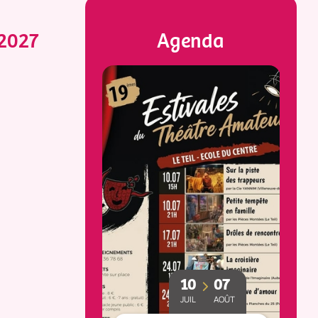
/2027
Agenda
23
25
10
07
MAI
OCT
JUIL
AOÛT