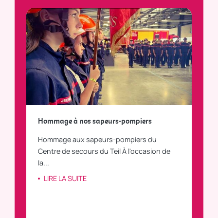
a
Hommage à nos sapeurs-pompiers
Tout
Hommage aux sapeurs-pompiers du
Vous
C
Centre de secours du Teil À l'occasion de
vous
la...
LI
LIRE LA SUITE