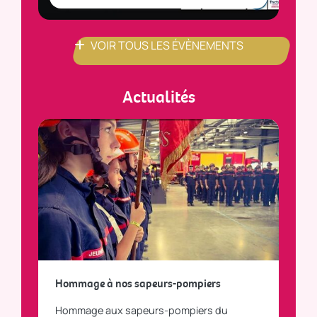
VOIR TOUS LES ÉVÈNEMENTS
Actualités
a
Hommage à nos sapeurs-pompiers
Tout
Hommage aux sapeurs-pompiers du
Vous