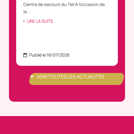
C
Centre de secours du Teil À l'occasion de
vous
la...
LI
LIRE LA SUITE
Publié le 16/07/2026
P
VOIR TOUTES LES ACTUALITÉS