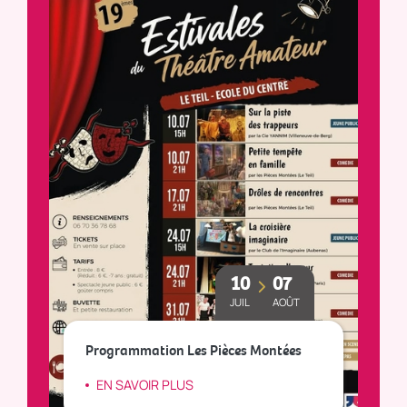
10
07
JUIL
AOÛT
Le
Programmation Les Pièces Montées
so
EN SAVOIR PLUS