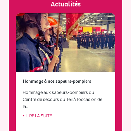
Actualités
a
Hommage à nos sapeurs-pompiers
Tout
Hommage aux sapeurs-pompiers du
Vous
C
Centre de secours du Teil À l'occasion de
vous
la...
LI
LIRE LA SUITE