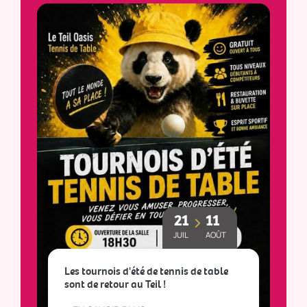
21
11
JUIL
AOÛT
Les tournois d'été de tennis de table
sont de retour au Teil !
L