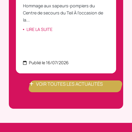
Hommage aux sapeurs-pompiers du
Vous
C
Centre de secours du Teil À l'occasion de
vous
la...
LI
LIRE LA SUITE
Publié le 16/07/2026
P
VOIR TOUTES LES ACTUALITÉS