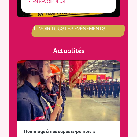
EN SAVOIR PLUS
VOIR TOUS LES ÉVÈNEMENTS
Actualités
a
Hommage à nos sapeurs-pompiers
Tout