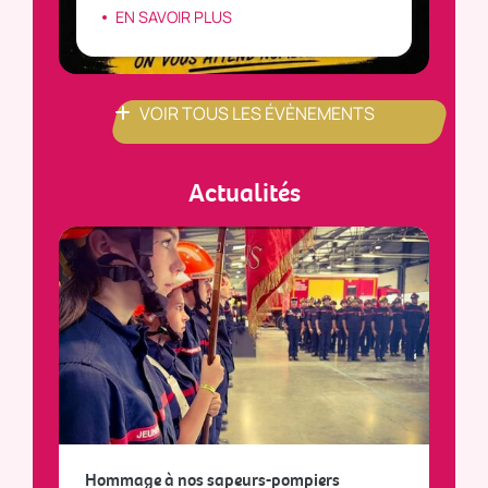
EN SAVOIR PLUS
VOIR TOUS LES ÉVÈNEMENTS
Actualités
a
Hommage à nos sapeurs-pompiers
Tout