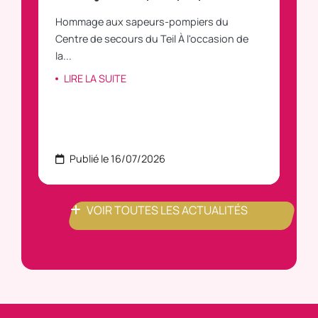
Hommage aux sapeurs-pompiers du
Vous
C
Centre de secours du Teil À l'occasion de
vous
la...
LI
LIRE LA SUITE
Publié le 16/07/2026
P
VOIR TOUTES LES ACTUALITÉS