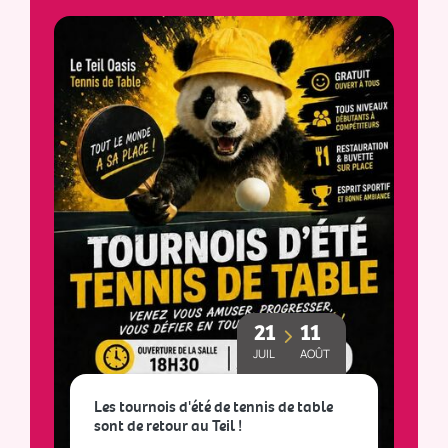
21
11
JUIL
AOÛT
Les tournois d'été de tennis de table
sont de retour au Teil !
L