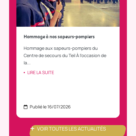
a
Hommage à nos sapeurs-pompiers
Tout
Hommage aux sapeurs-pompiers du
Vous
C
Centre de secours du Teil À l'occasion de
vous
la...
LI
LIRE LA SUITE
Publié le 16/07/2026
P
VOIR TOUTES LES ACTUALITÉS