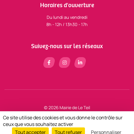
Horaires d'ouverture
Du lundi au vendredi
8h - 12h / 13h30 - 17h
Suivez-nous sur les réseaux
© 2026 Mairie de Le Teil
Mentions légales
Ce site utilise des cookies et vous donne le contrôle sur
Zéfyx
création de sites internet à Aubenas en Ardèche
ceux que vous souhaitez activer
Tout accepter
Tout refuser
Personnaliser