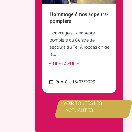
fait le bilan et
Hommage à nos sapeurs-
Tou
 la parole
pompiers
TiLT
anvier 2025, le
Hommage aux sapeurs-
Vous
C Bus dessert
pompiers du Centre de
agré
le...
secours du Teil À l'occasion de
part
la...
ITE
LI
LIRE LA SUITE
 22/07/2026
Publié le 16/07/2026
P
VOIR TOUTES LES
ACTUALITÉS