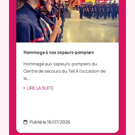
a
Hommage à nos sapeurs-pompiers
Tout
Hommage aux sapeurs-pompiers du
Vous
C
Centre de secours du Teil À l'occasion de
vous
la...
LI
LIRE LA SUITE
Publié le 16/07/2026
P