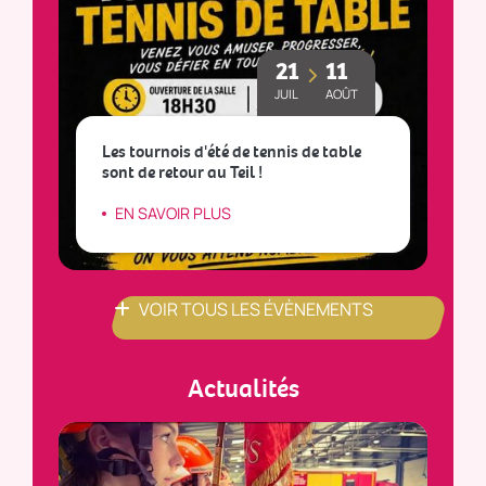
21
11
JUIL
AOÛT
Les tournois d'été de tennis de table
sont de retour au Teil !
L
EN SAVOIR PLUS
VOIR TOUS LES ÉVÈNEMENTS
Actualités