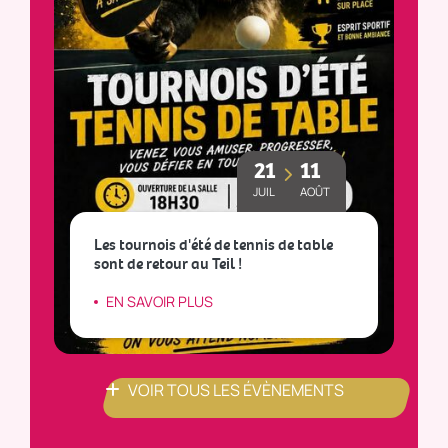
21
11
JUIL
AOÛT
Les tournois d'été de tennis de table
sont de retour au Teil !
L
EN SAVOIR PLUS
VOIR TOUS LES ÉVÈNEMENTS