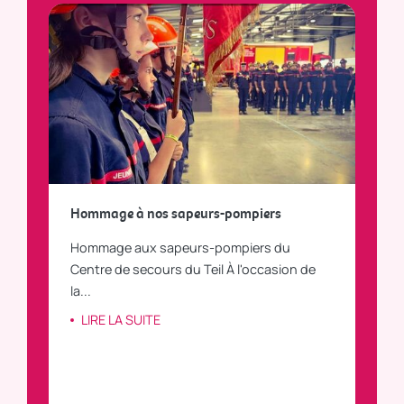
a
Hommage à nos sapeurs-pompiers
Tout
Hommage aux sapeurs-pompiers du
Vous
C
Centre de secours du Teil À l'occasion de
vous
la...
LI
LIRE LA SUITE