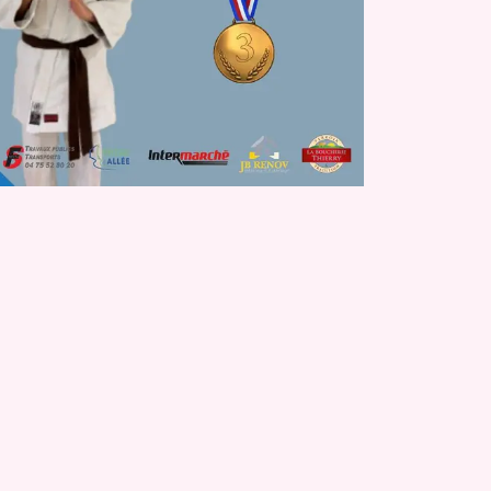
M'ARC Bus 
vous donne
Depuis le 6 j
réseau M'AR
gratuitement 
LIRE LA SU
Publié le