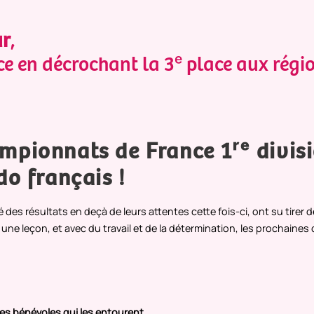
ur
,
ce en décrochant la 3ᵉ place aux rég
ampionnats de France 1ʳᵉ divis
udo français !
ré des résultats en deçà de leurs attentes cette fois-ci, ont su tirer 
 leçon, et avec du travail et de la détermination, les prochaines
 les bénévoles qui les entourent.