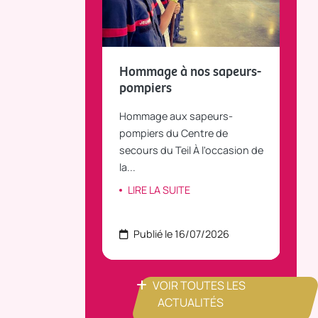
fait le bilan et
Hommage à nos sapeurs-
Tou
 la parole
pompiers
TiLT
anvier 2025, le
Hommage aux sapeurs-
Vous
C Bus dessert
pompiers du Centre de
agré
le...
secours du Teil À l'occasion de
part
la...
ITE
LI
LIRE LA SUITE
 22/07/2026
Publié le 16/07/2026
P
VOIR TOUTES LES
ACTUALITÉS