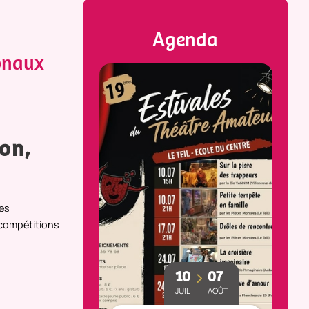
Agenda
ionaux
ion,
des
 compétitions
23
25
10
07
MAI
OCT
JUIL
AOÛT