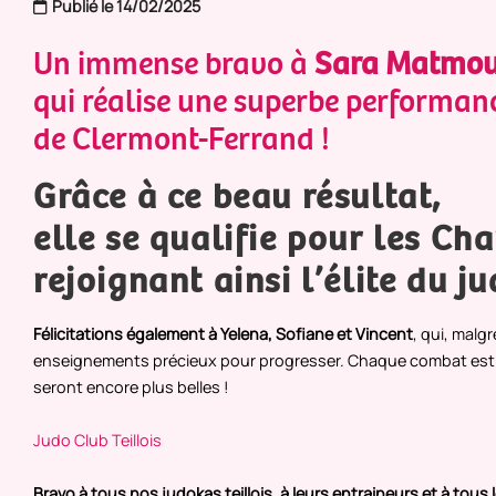
Publié le 14/02/2025
Un immense bravo à
Sara Matmo
qui réalise une superbe performan
de Clermont-Ferrand !
Grâce à ce beau résultat,
elle se qualifie pour les Ch
rejoignant ainsi l’élite du j
Félicitations également à Yelena, Sofiane et Vincent
, qui, malg
enseignements précieux pour progresser. Chaque combat est une
seront encore plus belles !
Judo Club Teillois
Bravo à tous nos judokas teillois, à leurs entraineurs et à tous