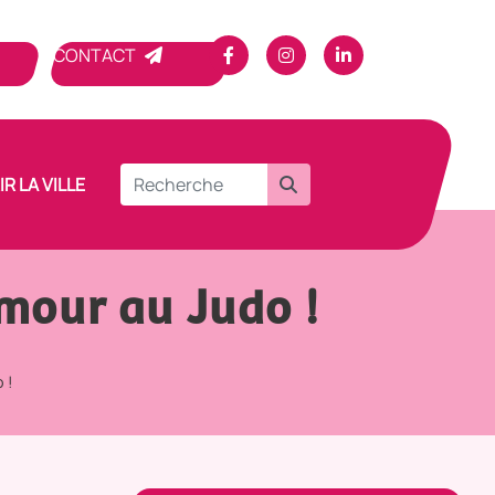
CONTACT
R LA VILLE
mour au Judo !
 !