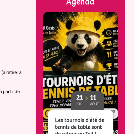
Agenda
n
(à retirer à
 partir de
23
25
21
11
MAI
OCT
JUIL
AOÛT
Les tournois d'été de
CE(S)
tennis de table sont
L
RAPHIE
de retour au Teil !
v