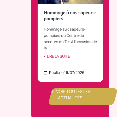
fait le bilan et
Hommage à nos sapeurs-
Tou
 la parole
pompiers
TiLT
anvier 2025, le
Hommage aux sapeurs-
Vous
C Bus dessert
pompiers du Centre de
agré
le...
secours du Teil À l'occasion de
part
la...
ITE
LI
LIRE LA SUITE
 22/07/2026
Publié le 16/07/2026
P
VOIR TOUTES LES
ACTUALITÉS