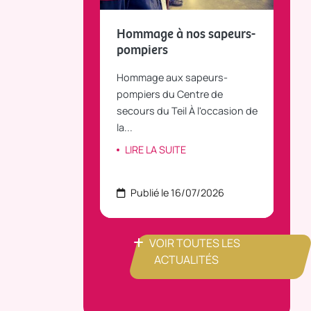
fait le bilan et
Hommage à nos sapeurs-
Tou
 la parole
pompiers
TiLT
anvier 2025, le
Hommage aux sapeurs-
Vous
C Bus dessert
pompiers du Centre de
agré
le...
secours du Teil À l'occasion de
part
la...
ITE
LI
LIRE LA SUITE
 22/07/2026
Publié le 16/07/2026
P
VOIR TOUTES LES
ACTUALITÉS