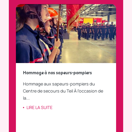
a
Hommage à nos sapeurs-pompiers
Tout
Hommage aux sapeurs-pompiers du
Vous
C
Centre de secours du Teil À l'occasion de
vous
la...
LI
LIRE LA SUITE