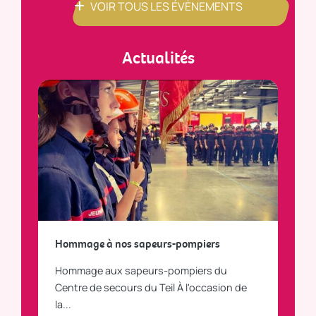
VOIR TOUS LES ÉVÈNEMENTS
Actualités
a
Hommage à nos sapeurs-pompiers
Tout
Hommage aux sapeurs-pompiers du
Vous
C
Centre de secours du Teil À l'occasion de
vous
la...
LI