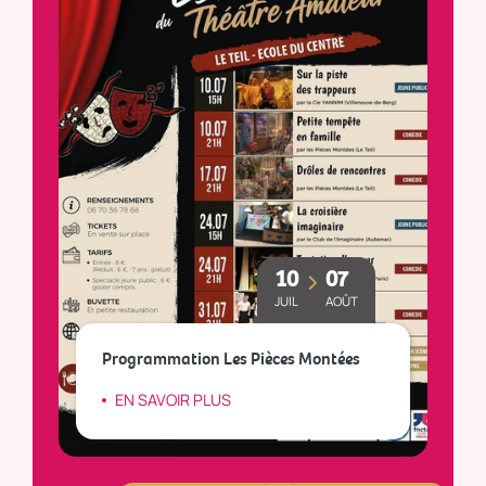
10
07
JUIL
AOÛT
Le
Programmation Les Pièces Montées
so
EN SAVOIR PLUS