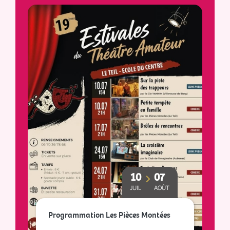
10
07
JUIL
AOÛT
Le
Programmation Les Pièces Montées
so