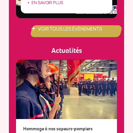
EN SAVOIR PLUS
VOIR TOUS LES ÉVÈNEMENTS
Actualités
a
Hommage à nos sapeurs-pompiers
Tout