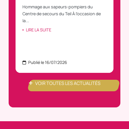
Hommage aux sapeurs-pompiers du
Vous
C
Centre de secours du Teil À l'occasion de
vous
la...
LI
LIRE LA SUITE
Publié le 16/07/2026
P
VOIR TOUTES LES ACTUALITÉS