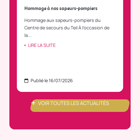
a
Hommage à nos sapeurs-pompiers
Tout
Hommage aux sapeurs-pompiers du
Vous
C
Centre de secours du Teil À l'occasion de
vous
la...
LI
LIRE LA SUITE
Publié le 16/07/2026
P
VOIR TOUTES LES ACTUALITÉS