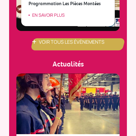
Programmation Les Pièces Montées
so
EN SAVOIR PLUS
VOIR TOUS LES ÉVÈNEMENTS
Actualités