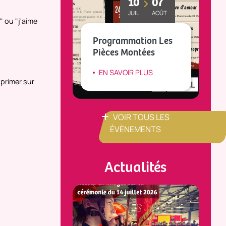
10
07
MAI
OCT
JUIL
AOÛT
 ou "j'aime
L
CE(S)
Programmation Les
t
RAPHIE
Pièces Montées
d
IR PLUS
EN SAVOIR PLUS
xprimer sur
VOIR TOUS LES
ÉVÈNEMENTS
Actualités