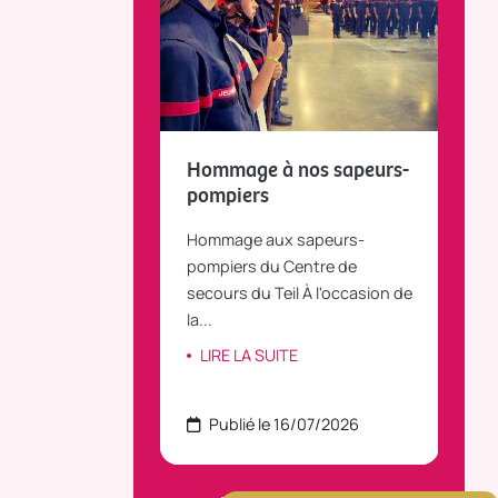
fait le bilan et
Hommage à nos sapeurs-
Tou
 la parole
pompiers
TiLT
anvier 2025, le
Hommage aux sapeurs-
Vous
C Bus dessert
pompiers du Centre de
agré
le...
secours du Teil À l'occasion de
part
la...
ITE
LI
LIRE LA SUITE
 22/07/2026
Publié le 16/07/2026
P