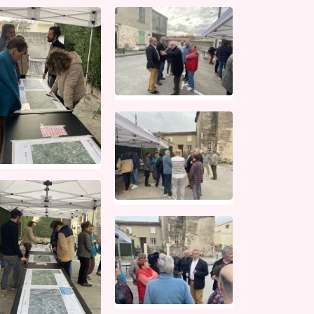
M'ARC Bus 
vous donne
Depuis le 6 j
réseau M'AR
gratuitement 
LIRE LA SU
Publié le