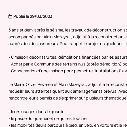
Publié le 29/03/2023
3 ans et demi après le séisme, les travaux de déconstruction s
accompagnés par Alain Mazeyrat, adjoint à la reconstruction e
auprès des des assureurs. Pour rappel, le projet en quelques m
- 6 maison déconstruites, démolitions financées par les assur
- Achat par la Commune des terrains nus (après démolition) pou
- Conservation d'une maison pour permettre l'installation d'une
Le Maire, Olivier Peverelli et Alain Mazeyrat, adjoint à la reco
recueillir leurs attentes quant aux aménagements prévus. Avec l'
rencontre leur a permis de s'exprimer sur plusieurs thématiques
- leurs usages dans le quartier,
- le passé du quartier et ce qui les touche,
- les mobilités (leurs parcours à pied, en vélo, en voiture et le 