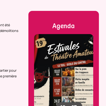
Agenda
ont été
 démolitions
artier pour
te première
23
25