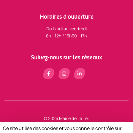
Horaires d'ouverture
Du lundi au vendredi
8h - 12h / 13h30 - 17h
Suivez-nous sur les réseaux
© 2026 Mairie de Le Teil
Mentions légales
Ce site utilise des cookies et vous donne le contrôle sur
Zéfyx
création de sites internet à Aubenas en Ardèche