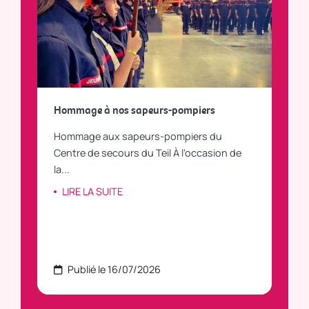
a
Hommage à nos sapeurs-pompiers
Tout
Hommage aux sapeurs-pompiers du
Vous
C
Centre de secours du Teil À l'occasion de
vous
la...
LI
LIRE LA SUITE
Publié le 16/07/2026
P