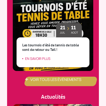
21
11
JUIL
AOÛT
Les tournois d'été de tennis de table
sont de retour au Teil !
L
EN SAVOIR PLUS
VOIR TOUS LES ÉVÈNEMENTS
Actualités