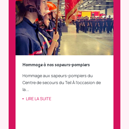
a
Hommage à nos sapeurs-pompiers
Tout
Hommage aux sapeurs-pompiers du
Vous
C
Centre de secours du Teil À l'occasion de
vous
la...
LI
LIRE LA SUITE