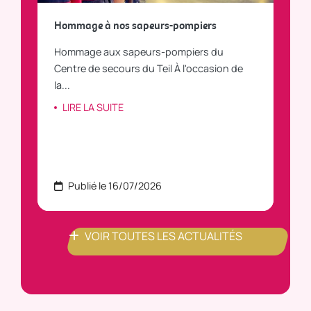
a
Hommage à nos sapeurs-pompiers
Tout
Hommage aux sapeurs-pompiers du
Vous
C
Centre de secours du Teil À l'occasion de
vous
la...
LI
LIRE LA SUITE
Publié le 16/07/2026
P
VOIR TOUTES LES ACTUALITÉS