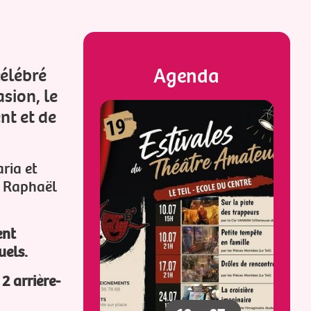
élébré
Agenda
sion, le
nt et de
ria et
et Raphaël
ent
uels.
2 arrière-
23
25