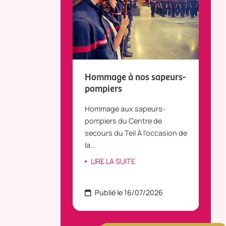
fait le bilan et
Hommage à nos sapeurs-
Tou
 la parole
pompiers
TiLT
anvier 2025, le
Hommage aux sapeurs-
Vous
C Bus dessert
pompiers du Centre de
agré
le...
secours du Teil À l'occasion de
part
la...
ITE
LI
LIRE LA SUITE
 22/07/2026
Publié le 16/07/2026
P