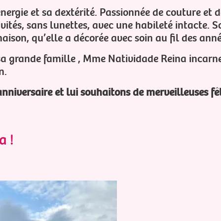
rgie et sa dextérité. Passionnée de couture et de
vités, sans lunettes, avec une habileté intacte. 
Festival
ison, qu’elle a décorée avec soin au fil des anné
PRESEN
PHOTOG
 sa grande famille , Mme Natividade Reina incarn
n.
EN SAVO
niversaire et lui souhaitons de merveilleuses fêt
a !