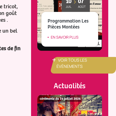
10
07
MAI
OCT
 tricot,
JUIL
AOÛT
Son goût
L
es .
CE(S)
Programmation Les
t
RAPHIE
Pièces Montées
d
e un bel
IR PLUS
EN SAVOIR PLUS
es de fin
VOIR TOUS LES
ÉVÈNEMENTS
Actualités