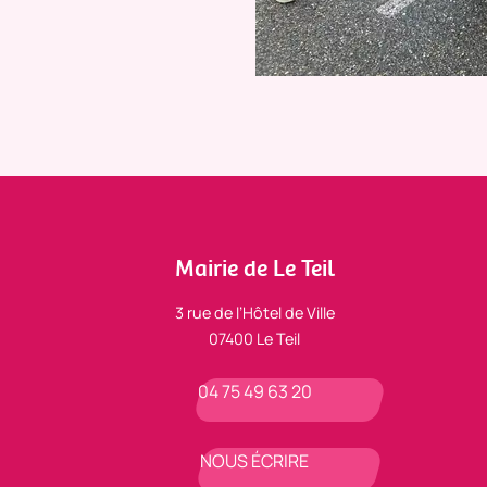
Mairie de Le Teil
3 rue de l’Hôtel de Ville
07400 Le Teil
04 75 49 63 20
NOUS ÉCRIRE