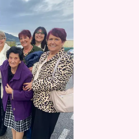
M'ARC Bus 
vous donne
Depuis le 6 j
réseau M'AR
gratuitement 
LIRE LA SU
Publié le