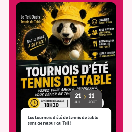
21
11
JUIL
AOÛT
Les tournois d'été de tennis de table
sont de retour au Teil !
L