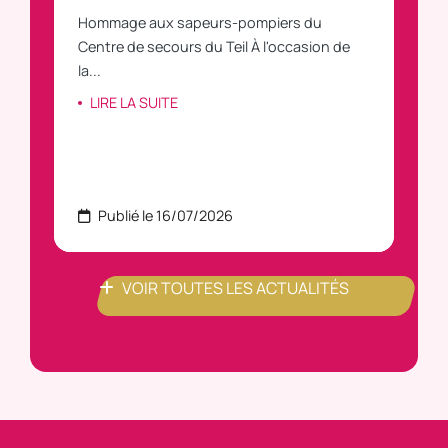
Hommage aux sapeurs-pompiers du
Vous
C
Centre de secours du Teil À l'occasion de
vous
la...
LI
LIRE LA SUITE
Publié le 16/07/2026
P
VOIR TOUTES LES ACTUALITÉS