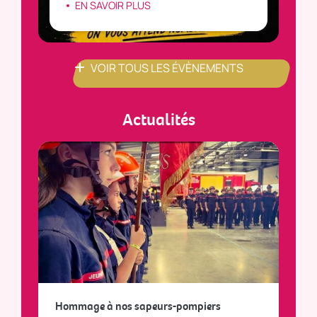
EN SAVOIR PLUS
VOIR TOUS LES ÉVÈNEMENTS
Actualités
a
Hommage à nos sapeurs-pompiers
Tout