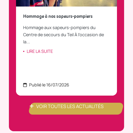
a
Hommage à nos sapeurs-pompiers
Tout
Hommage aux sapeurs-pompiers du
Vous
C
Centre de secours du Teil À l'occasion de
vous
la...
LI
LIRE LA SUITE
Publié le 16/07/2026
P
VOIR TOUTES LES ACTUALITÉS