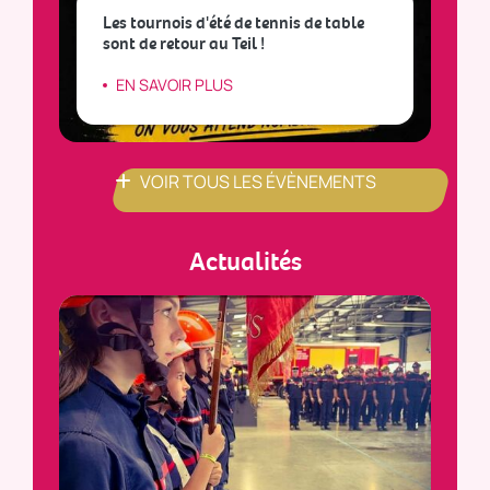
Les tournois d'été de tennis de table
sont de retour au Teil !
L
EN SAVOIR PLUS
VOIR TOUS LES ÉVÈNEMENTS
Actualités