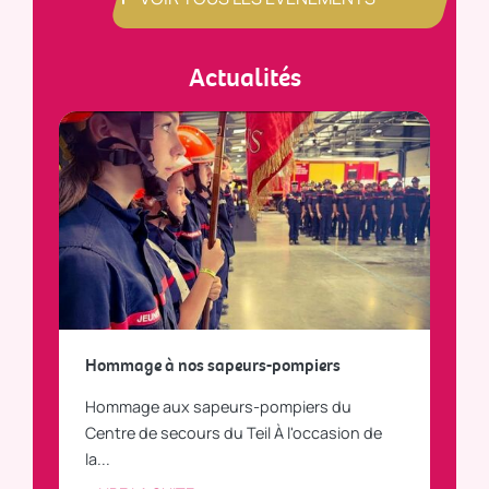
Actualités
a
Hommage à nos sapeurs-pompiers
Tout
Hommage aux sapeurs-pompiers du
Vous
C
Centre de secours du Teil À l'occasion de
vous
la...
LI