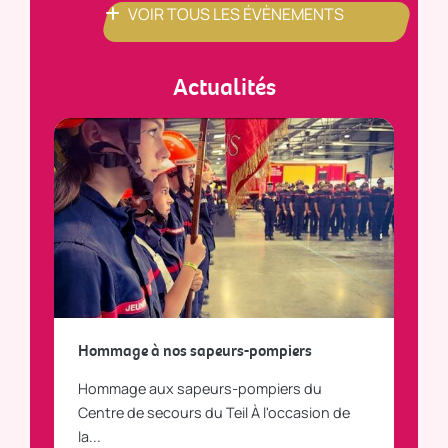
VOIR TOUS LES ÉVÈNEMENTS
Actualités
a
Hommage à nos sapeurs-pompiers
Tout
Hommage aux sapeurs-pompiers du
Vous
C
Centre de secours du Teil À l'occasion de
vous
la...
LI