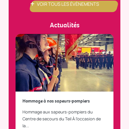
VOIR TOUS LES ÉVÈNEMENTS
Actualités
a
Hommage à nos sapeurs-pompiers
Tout
Hommage aux sapeurs-pompiers du
Vous
C
Centre de secours du Teil À l'occasion de
vous
la...
LI