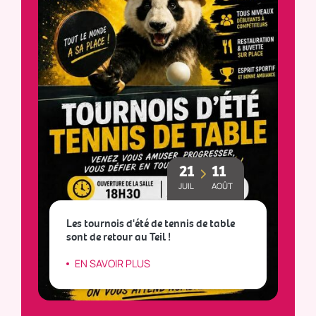
21
11
JUIL
AOÛT
Les tournois d'été de tennis de table
sont de retour au Teil !
L
EN SAVOIR PLUS