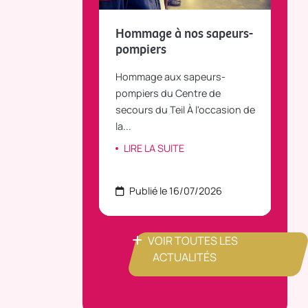
fait le bilan et
Hommage à nos sapeurs-
Tou
 la parole
pompiers
TiLT
anvier 2025, le
Hommage aux sapeurs-
Vous
C Bus dessert
pompiers du Centre de
agré
le...
secours du Teil À l'occasion de
part
la...
ITE
LI
LIRE LA SUITE
 22/07/2026
Publié le 16/07/2026
P
VOIR TOUTES LES
ACTUALITÉS