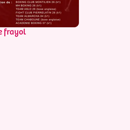
EN SAVO
e frayol