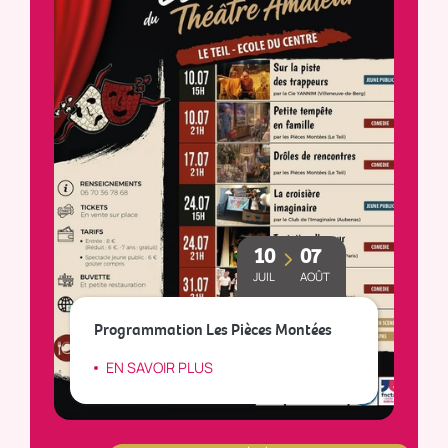
10
07
JUIL
AOÛT
Le
Programmation Les Pièces Montées
so
EN SAVOIR PLUS