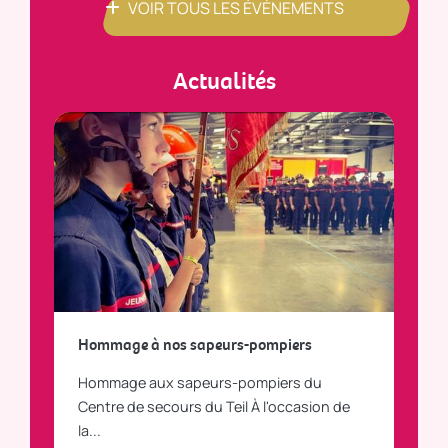
VOIR TOUS LES ÉVÈNEMENTS
Actualités
a
Hommage à nos sapeurs-pompiers
Tout
Hommage aux sapeurs-pompiers du
Vous
C
Centre de secours du Teil À l'occasion de
vous
la...
LI