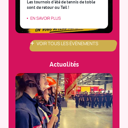
Les tournois d'été de tennis de table
sont de retour au Teil !
L
EN SAVOIR PLUS
VOIR TOUS LES ÉVÈNEMENTS
Actualités