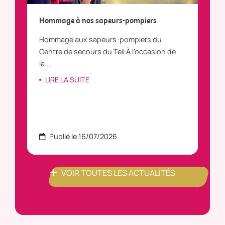
a
Hommage à nos sapeurs-pompiers
Tout
Hommage aux sapeurs-pompiers du
Vous
C
Centre de secours du Teil À l'occasion de
vous
la...
LI
LIRE LA SUITE
Publié le 16/07/2026
P
VOIR TOUTES LES ACTUALITÉS