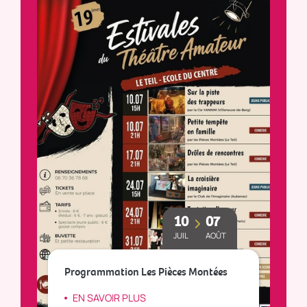
10
07
JUIL
AOÛT
Le
Programmation Les Pièces Montées
so
EN SAVOIR PLUS