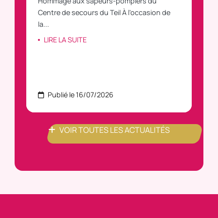
Hommage aux sapeurs-pompiers du
Vous
C
Centre de secours du Teil À l'occasion de
vous
la...
LI
LIRE LA SUITE
Publié le 16/07/2026
P
VOIR TOUTES LES ACTUALITÉS