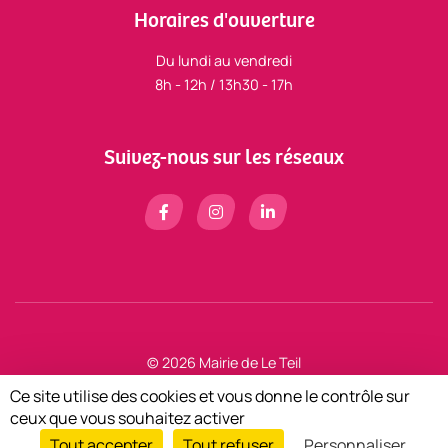
Horaires d'ouverture
Du lundi au vendredi
8h - 12h / 13h30 - 17h
Suivez-nous sur les réseaux
© 2026 Mairie de Le Teil
Mentions légales
Ce site utilise des cookies et vous donne le contrôle sur
Zéfyx
création de sites internet à Aubenas en Ardèche
ceux que vous souhaitez activer
Tout accepter
Tout refuser
Personnaliser