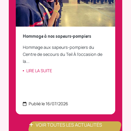
a
Hommage à nos sapeurs-pompiers
Tout
Hommage aux sapeurs-pompiers du
Vous
C
Centre de secours du Teil À l'occasion de
vous
la...
LI
LIRE LA SUITE
Publié le 16/07/2026
P
VOIR TOUTES LES ACTUALITÉS