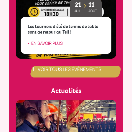
21
11
JUIL
AOÛT
Les tournois d'été de tennis de table
sont de retour au Teil !
L
EN SAVOIR PLUS
VOIR TOUS LES ÉVÈNEMENTS
Actualités