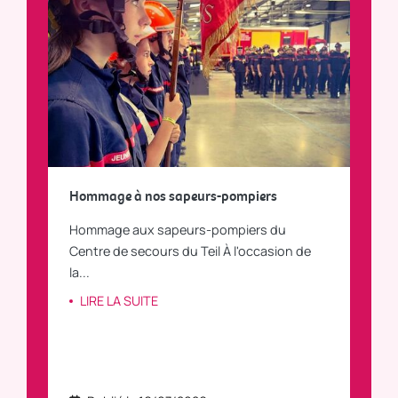
a
Hommage à nos sapeurs-pompiers
Tout
Hommage aux sapeurs-pompiers du
Vous
C
Centre de secours du Teil À l'occasion de
vous
la...
LI
LIRE LA SUITE