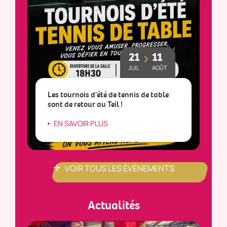
21
11
JUIL
AOÛT
Les tournois d'été de tennis de table
sont de retour au Teil !
L
EN SAVOIR PLUS
VOIR TOUS LES ÉVÈNEMENTS
Actualités