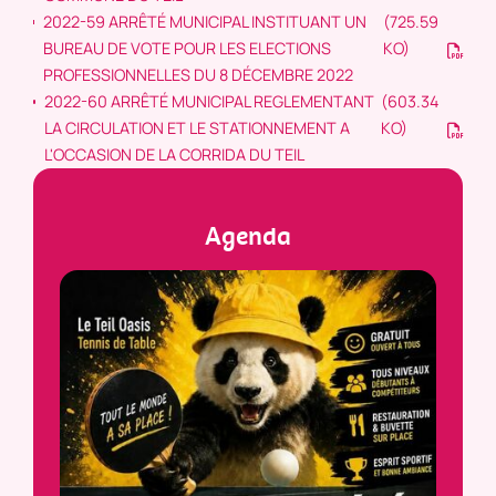
2022-59 ARRÊTÉ MUNICIPAL INSTITUANT UN
(725.59
BUREAU DE VOTE POUR LES ELECTIONS
KO)
PROFESSIONNELLES DU 8 DÉCEMBRE 2022
2022-60 ARRÊTÉ MUNICIPAL REGLEMENTANT
(603.34
LA CIRCULATION ET LE STATIONNEMENT A
KO)
L'OCCASION DE LA CORRIDA DU TEIL
Agenda