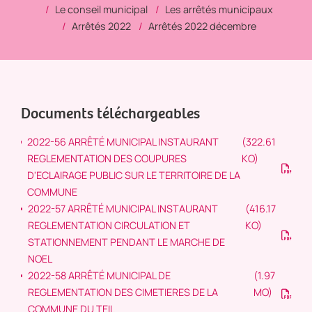
Le conseil municipal
Les arrêtés municipaux
Arrêtés 2022
Arrêtés 2022 décembre
Documents téléchargeables
2022-56 ARRÊTÉ MUNICIPAL INSTAURANT
(322.61
REGLEMENTATION DES COUPURES
KO)
D'ECLAIRAGE PUBLIC SUR LE TERRITOIRE DE LA
COMMUNE
2022-57 ARRÊTÉ MUNICIPAL INSTAURANT
(416.17
REGLEMENTATION CIRCULATION ET
KO)
STATIONNEMENT PENDANT LE MARCHE DE
NOEL
2022-58 ARRÊTÉ MUNICIPAL DE
(1.97
REGLEMENTATION DES CIMETIERES DE LA
MO)
COMMUNE DU TEIL