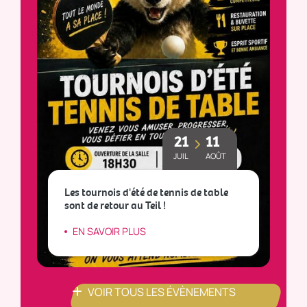
21
11
JUIL
AOÛT
Les tournois d'été de tennis de table
sont de retour au Teil !
L
EN SAVOIR PLUS
VOIR TOUS LES ÉVÈNEMENTS