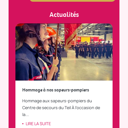
Actualités
a
Hommage à nos sapeurs-pompiers
Tout
Hommage aux sapeurs-pompiers du
Vous
C
Centre de secours du Teil À l'occasion de
vous
la...
LI
LIRE LA SUITE